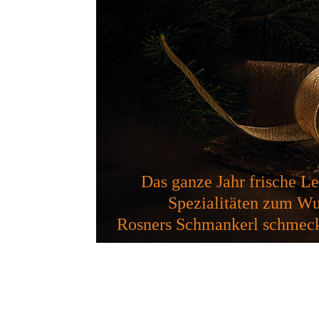
Das ganze Jahr frische L
Spezialitäten zum Wunsch
Rosners Schmankerl schmeck