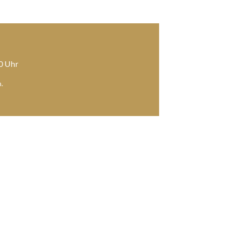
00 Uhr
.
1