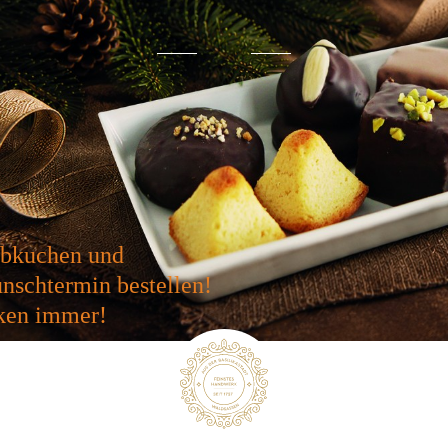
ebkuchen und
termin bestellen!
en immer!