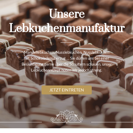
Unsere
Lebkuchenmanufaktur
Mandellebkuchen, Nusslebkuchen, Nusslebkuchen
mit Schokoladenüberzug … Sie dürfen uns bei einer
Besichtigung gerne über die Schultern schauen, unser
Lebkuchenrezept hüten wir jedoch streng.
JETZT EINTRETEN