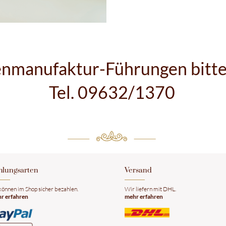
nmanufaktur-Führungen bitte 
Tel. 09632/1370
ahlungsarten
​Versand
 können im Shop sicher bezahlen.
​Wir liefern mit DHL.
r erfahren
mehr erfahren