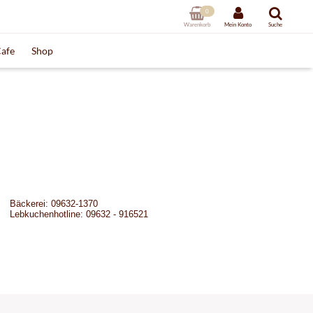
0
Warenkorb
Mein Konto
Suche
afe
Shop
Bäckerei: 09632-1370
Lebkuchenhotline: 09632 - 916521