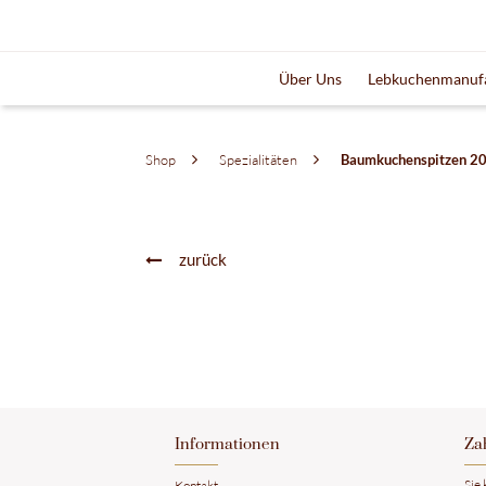
Über Uns
Lebkuchenmanuf
Shop
Spezialitäten
Baumkuchenspitzen 2
zurück
​Informationen
​Z
​Sie
Kontakt