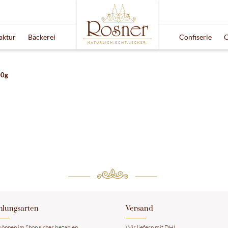
aktur
Bäckerei
Confiserie
C
00g
ahlungsarten
​Versand
 können im Shop sicher bezahlen.
​Wir liefern mit DHL.